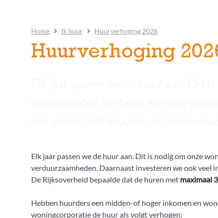
Home
Ik huur
Huurverhoging 2026
Huurverhoging 202
Elk jaar passen we de huur aan. Dit i
onderhouden, verbeteren en te verd
ook veel in het bouwen van nieuwe 
Elk jaar passen we de huur aan. Dit is nodig om onze wo
verduurzaamheden. Daarnaast investeren we ook veel 
De Rijksoverheid bepaalde dat de huren met
maximaal 
Hebben huurders een midden-of hoger inkomen en wone
woningcorporatie de huur als volgt verhogen: