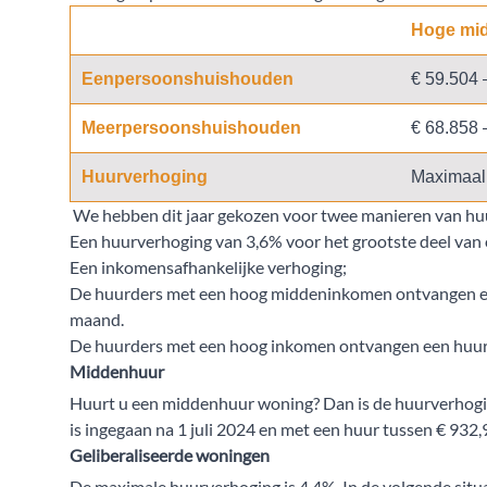
Hoge mi
Eenpersoonshuishouden
€ 59.504 
Meerpersoonshuishouden
€ 68.858 
Huurverhoging
Maximaal
We hebben dit jaar gekozen voor twee manieren van h
Een huurverhoging van 3,6% voor het grootste deel van
Een inkomensafhankelijke verhoging;
De huurders met een hoog middeninkomen ontvangen e
maand.
De huurders met een hoog inkomen ontvangen een huur
Middenhuur
Huurt u een middenhuur woning? Dan is de huurverhogi
is ingegaan na 1 juli 2024 en met een huur tussen € 932,
Geliberaliseerde woningen
De maximale huurverhoging is 4,4%. In de volgende situat