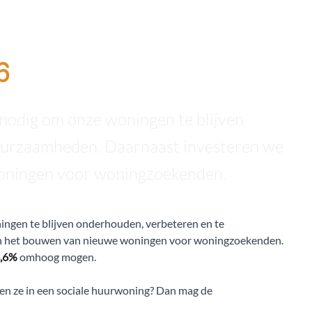
6
s nodig om onze woningen te blijven
uurzaamheden. Daarnaast investeren we
woningen voor woningzoekenden.
ningen te blijven onderhouden, verbeteren en te
in het bouwen van nieuwe woningen voor woningzoekenden.
3,6%
omhoog mogen.
n ze in een sociale huurwoning? Dan mag de