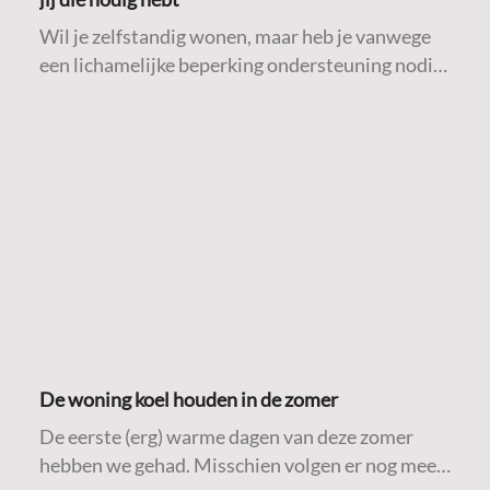
Wil je zelfstandig wonen, maar heb je vanwege
een lichamelijke beperking ondersteuning nodig
bij algemene dagelijkse levensverrichtingen
(ADL)? Dan is deze Fokuswoning misschien iets
voor jou.
De woning koel houden in de zomer
De eerste (erg) warme dagen van deze zomer
hebben we gehad. Misschien volgen er nog meer.