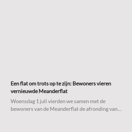
Daarom delen we hieronder een aantal
praktische tips om de woning zo koel mogelijk te
houden tijdens warme temperaturen.
Een flat om trots op te zijn: Bewoners vieren
vernieuwde Meanderflat
Woensdag 1 juli vierden we samen met de
bewoners van de Meanderflat de afronding van
de werkzaamheden aan hun woongebouw. Na
een intensieve periode van onderhoud en
verbetering was het tijd om stil te staan bij het