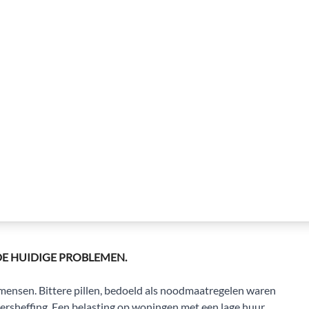
E HUIDIGE PROBLEMEN.
 mensen. Bittere pillen, bedoeld als noodmaatregelen waren
ersheffing. Een belasting op woningen met een lage huur.