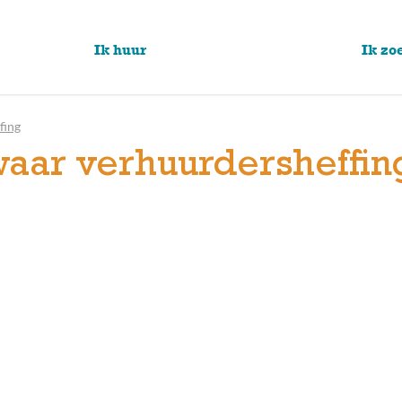
Ik huur
Ik zo
fing
aar verhuurdersheffin