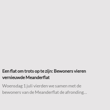
Een flat om trots op te zijn: Bewoners vieren
vernieuwde Meanderflat
Woensdag 1 juli vierden we samen met de
bewoners van de Meanderflat de afronding
van de werkzaamheden aan hun
woongebouw. Na een intensieve periode van