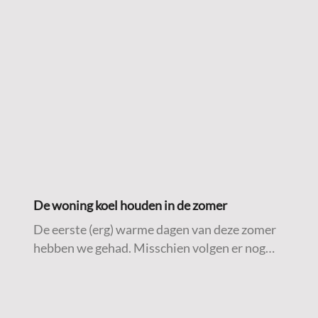
De woning koel houden in de zomer
De eerste (erg) warme dagen van deze zomer
hebben we gehad. Misschien volgen er nog
meer. Daarom delen we hieronder een aantal
praktische tips om de woning zo koel mogelijk
te houden tijdens warme temperaturen.