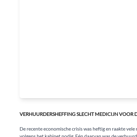
VERHUURDERSHEFFING SLECHT MEDICIJN VOOR D
De recente economische crisis was heftig en raakte vele
volgens het kabinet nodig. Eén daarvan was de verhuurd