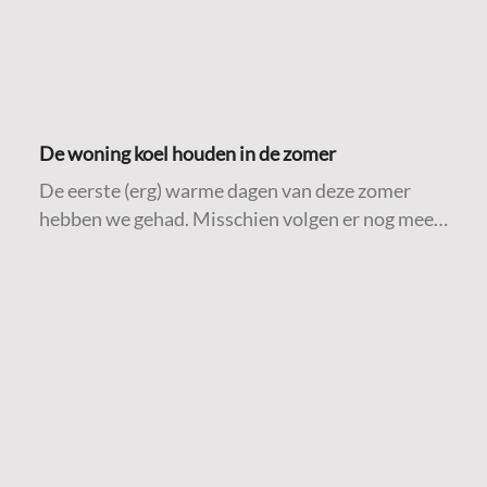
De woning koel houden in de zomer
De eerste (erg) warme dagen van deze zomer
hebben we gehad. Misschien volgen er nog meer.
Daarom delen we hieronder een aantal
praktische tips om de woning zo koel mogelijk te
houden tijdens warme temperaturen.