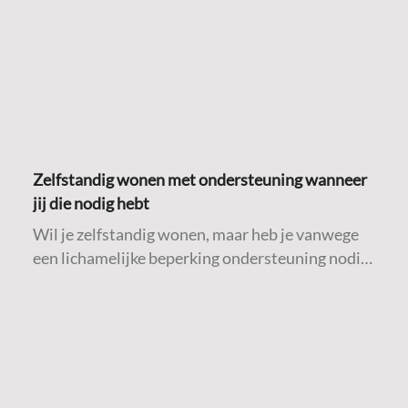
Zelfstandig wonen met ondersteuning wanneer
jij die nodig hebt
Wil je zelfstandig wonen, maar heb je vanwege
een lichamelijke beperking ondersteuning nodig
bij algemene dagelijkse levensverrichtingen
(ADL)? Dan is deze Fokuswoning misschien iets
voor jou.