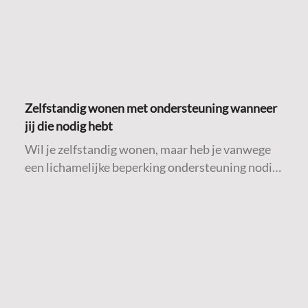
Zelfstandig wonen met ondersteuning wanneer
jij die nodig hebt
Wil je zelfstandig wonen, maar heb je vanwege
een lichamelijke beperking ondersteuning nodig
bij algemene dagelijkse levensverrichtingen
(ADL)? Dan is deze Fokuswoning misschien iets
voor jou.