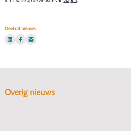
informatie op de website van
Gapph
.
Deel dit nieuws
LinkedIn
Facebook
Email
Overig nieuws