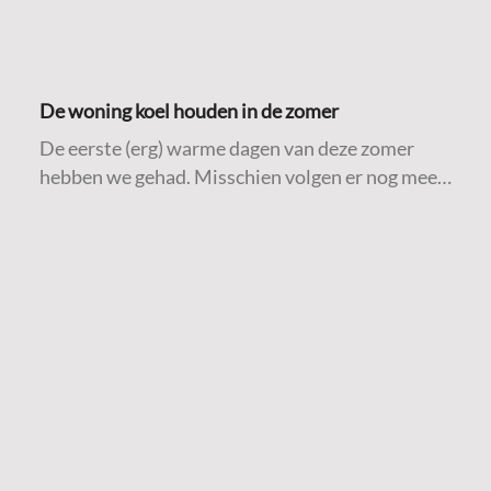
De woning koel houden in de zomer
De eerste (erg) warme dagen van deze zomer
hebben we gehad. Misschien volgen er nog meer.
Daarom delen we hieronder een aantal
praktische tips om de woning zo koel mogelijk te
houden tijdens warme temperaturen.