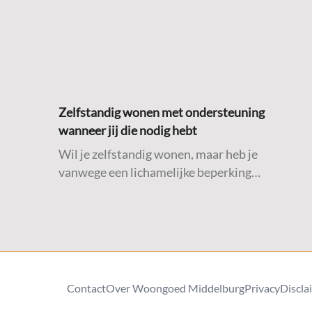
Zelfstandig wonen met ondersteuning
wanneer jij die nodig hebt
Wil je zelfstandig wonen, maar heb je
vanwege een lichamelijke beperking
ondersteuning nodig bij algemene dagelijkse
levensverrichtingen (ADL)? Dan is deze
Fokuswoning misschien iets voor jou.
Contact
Over Woongoed Middelburg
Privacy
Discla