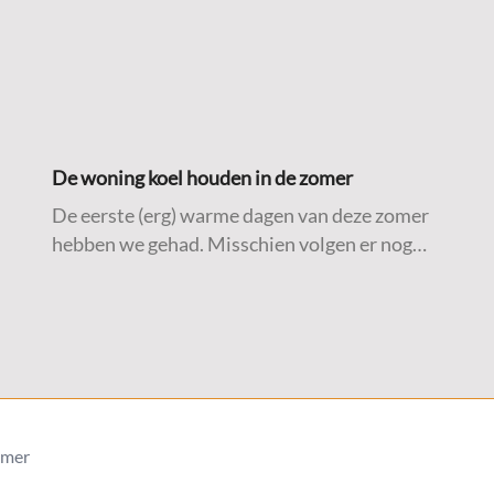
De woning koel houden in de zomer
De eerste (erg) warme dagen van deze zomer
hebben we gehad. Misschien volgen er nog
meer. Daarom delen we hieronder een aantal
praktische tips om de woning zo koel mogelijk
te houden tijdens warme temperaturen.
imer