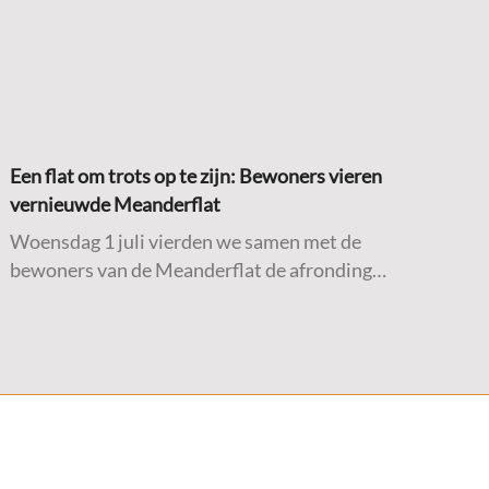
Een flat om trots op te zijn: Bewoners vieren
vernieuwde Meanderflat
Woensdag 1 juli vierden we samen met de
bewoners van de Meanderflat de afronding
van de werkzaamheden aan hun
woongebouw. Na een intensieve periode van
onderhoud en verbetering was het tijd om stil
te staan bij het resultaat.