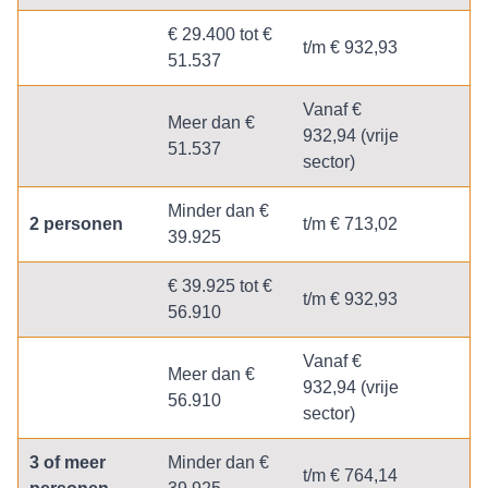
€ 29.400 tot €
t/m € 932,93
51.537
Vanaf €
Meer dan €
932,94 (vrije
51.537
sector)
Minder dan €
2 personen
t/m € 713,02
39.925
€ 39.925 tot €
t/m € 932,93
56.910
Vanaf €
Meer dan €
932,94 (vrije
56.910
sector)
3 of meer
Minder dan €
t/m € 764,14