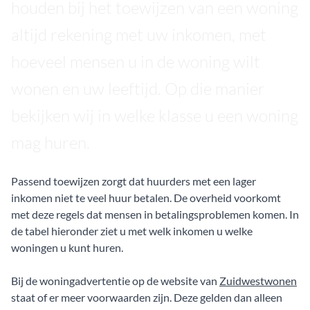
houden bij het toewijzen van een woning
altijd rekening met uw inkomen, met
hoeveel mensen u in de woning wilt
wonen en uw leeftijd. Op die manier
bekijken wij in welke klasse u een woning
mag huren.
Passend toewijzen zorgt dat huurders met een lager
inkomen niet te veel huur betalen. De overheid voorkomt
met deze regels dat mensen in betalingsproblemen komen. In
de tabel hieronder ziet u met welk inkomen u welke
woningen u kunt huren.
Bij de woningadvertentie op de website van
Zuidwestwonen
staat of er meer voorwaarden zijn. Deze gelden dan alleen