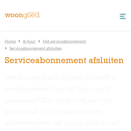
Home
Ik huur
Het serviceabonnement
Serviceabonnement afsluiten
Serviceabonnement afsluiten
Meldt u een klacht bij ons? En heeft u
een abonnement op het basis- en/of
pluspakket? Dan zorgen wij voor het
onderhoud. Er zijn twee soorten
abonnementen: het basispakket en het